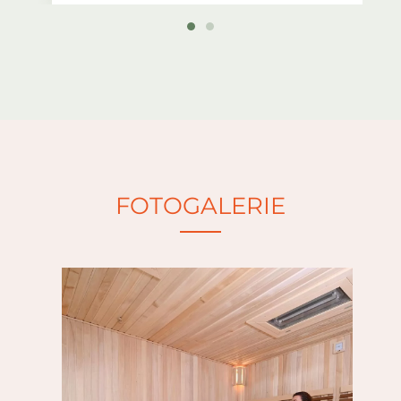
Cena 90 minut pro 2 osoby
990 Kč,
každá
další os.
300 Kč
.
Cena 120 minut pro 2 osoby
1190 Kč,
každá další os.
350 Kč
V ceně možnost využití jedné sauny,
vnitřní nebo venkovní odpočívárny
a baru (nepřístupné jsou ostatní sauny
a bazének).
FOTOGALERIE