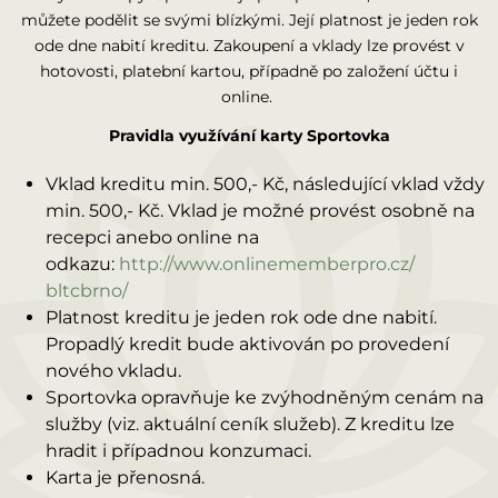
můžete podělit se svými blízkými. Její platnost je jeden rok
ode dne nabití kreditu. Zakoupení a vklady lze provést v
hotovosti, platební kartou, případně po založení účtu i
online.
Pravidla využívání karty Sportovka
Vklad kreditu min. 500,- Kč, následující vklad vždy
min. 500,- Kč. Vklad je možné provést osobně na
recepci anebo online na
odkazu:
http://www.onlinememberpro.cz/
bltcbrno/
Platnost kreditu je jeden rok ode dne nabití.
Propadlý kredit bude aktivován po provedení
nového vkladu.
Sportovka opravňuje ke zvýhodněným cenám na
služby (viz. aktuální ceník služeb). Z kreditu lze
hradit i případnou konzumaci.
Karta je přenosná.