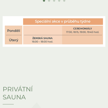
5 až 15 minut / cyklus
Teplota v sauně:
85 až 95 °C
Maximální kapacita:
15 osob
PRIVÁTNÍ
SAUNA