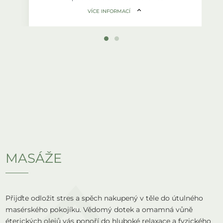
Cvičení je vhodné i jako kompenzační
VÍCE INFORMACÍ
cvičení při jednostranně zaměřeném
sportu.
Kdy:
Pondělí 15.00 - 16.00 / 16.00-17.00
Středa 14.30-15.30
Délka lekce:
60
Maximální kapacita:
8 dětí
Cena:
3790,- za pololetí
MASÁŽE
Přijďte odložit stres a spěch nakupený v těle do útulného
masérského pokojíku. Vědomý dotek a omamná vůně
éterických olejů vás ponoří do hluboké relaxace a fyzického