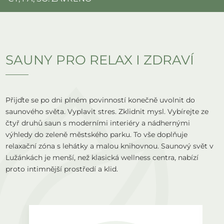
SAUNY PRO RELAX I ZDRAVÍ
Přijďte se po dni plném povinností konečně uvolnit do
saunového světa. Vyplavit stres. Zklidnit mysl. Vybírejte ze
čtyř druhů saun s moderními interiéry a nádhernými
výhledy do zeleně městského parku. To vše doplňuje
relaxační zóna s lehátky a malou knihovnou. Saunový svět v
Lužánkách je menší, než klasická wellness centra, nabízí
proto intimnější prostředí a klid.