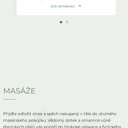
Cvičení je vhodné i jako kompenzační
VÍCE INFORMACÍ
cvičení při jednostranně zaměřeném
sportu.
Kdy:
Pondělí 15.00 - 16.00 / 16.00-17.00
Středa 14.30-15.30
Délka lekce:
60
Maximální kapacita:
8 dětí
Cena:
3790,- za pololetí
MASÁŽE
Přijďte odložit stres a spěch nakupený v těle do útulného
masérského pokojíku. Vědomý dotek a omamná vůně
éterických olejů vás ponoří do hluboké relaxace a fyzického