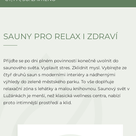
SAUNY PRO RELAX I ZDRAVÍ
Přijďte se po dni plném povinností konečně uvolnit do
saunového světa. Vyplavit stres. Zklidnit mysl. Vybírejte ze
čtyř druhů saun s moderními interiéry a nádhernými
výhledy do zeleně městského parku. To vše doplňuje
relaxační zóna s lehátky a malou knihovnou. Saunový svět v
Lužánkách je menší, než klasická wellness centra, nabízí
proto intimnější prostředí a klid.