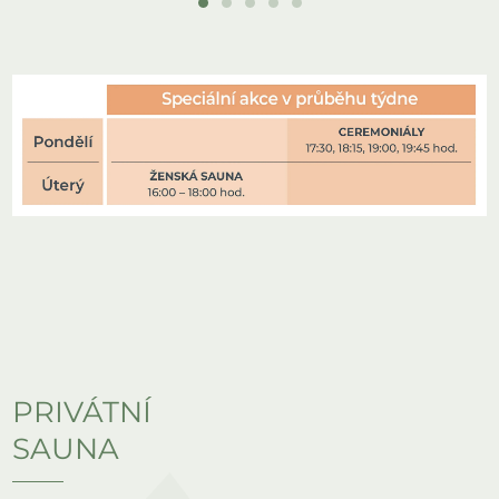
5 až 15 minut / cyklus
Teplota v sauně:
85 až 95 °C
Maximální kapacita:
15 osob
PRIVÁTNÍ
SAUNA