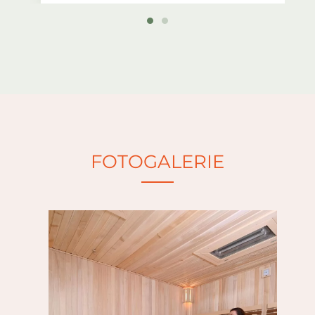
Cena 90 minut pro 2 osoby
990 Kč,
každá
další os.
300 Kč
.
Cena 120 minut pro 2 osoby
1190 Kč,
každá další os.
350 Kč
V ceně možnost využití jedné sauny,
vnitřní nebo venkovní odpočívárny
a baru (nepřístupné jsou ostatní sauny
a bazének).
FOTOGALERIE