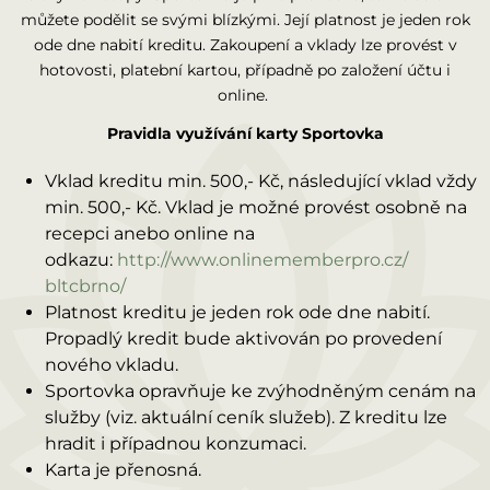
můžete podělit se svými blízkými. Její platnost je jeden rok
ode dne nabití kreditu. Zakoupení a vklady lze provést v
hotovosti, platební kartou, případně po založení účtu i
online.
Pravidla využívání karty Sportovka
Vklad kreditu min. 500,- Kč, následující vklad vždy
min. 500,- Kč. Vklad je možné provést osobně na
recepci anebo online na
odkazu:
http://www.onlinememberpro.cz/
bltcbrno/
Platnost kreditu je jeden rok ode dne nabití.
Propadlý kredit bude aktivován po provedení
nového vkladu.
Sportovka opravňuje ke zvýhodněným cenám na
služby (viz. aktuální ceník služeb). Z kreditu lze
hradit i případnou konzumaci.
Karta je přenosná.